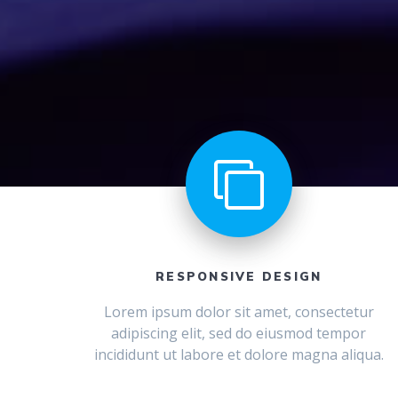
RESPONSIVE DESIGN
Lorem ipsum dolor sit amet, consectetur
adipiscing elit, sed do eiusmod tempor
incididunt ut labore et dolore magna aliqua.