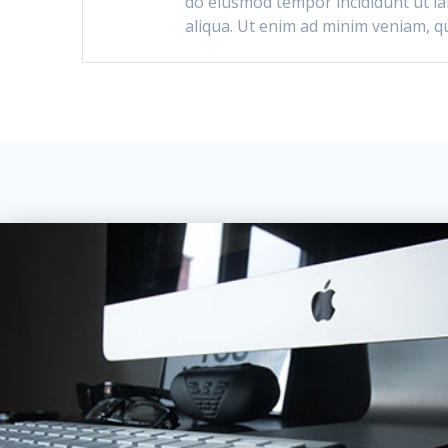
do eiusmod tempor incididunt ut l
aliqua. Ut enim ad minim veniam, qu