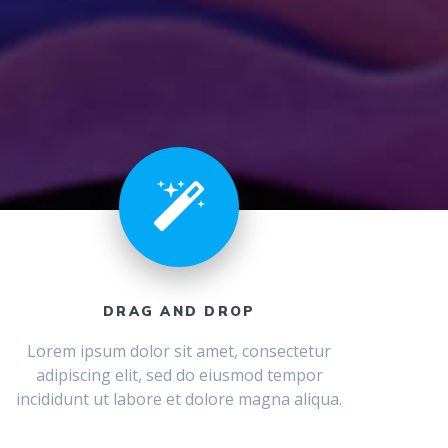
DRAG AND DROP
Lorem ipsum dolor sit amet, consectetur
adipiscing elit, sed do eiusmod tempor
incididunt ut labore et dolore magna aliqua.