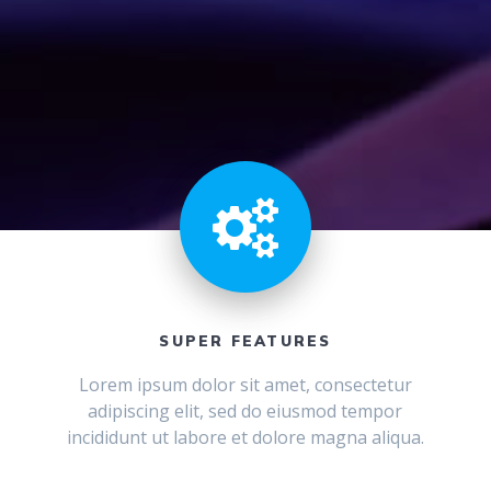
SUPER FEATURES
Lorem ipsum dolor sit amet, consectetur
adipiscing elit, sed do eiusmod tempor
incididunt ut labore et dolore magna aliqua.