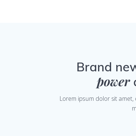
Brand ne
power
a
Lorem ipsum dolor sit amet, c
m